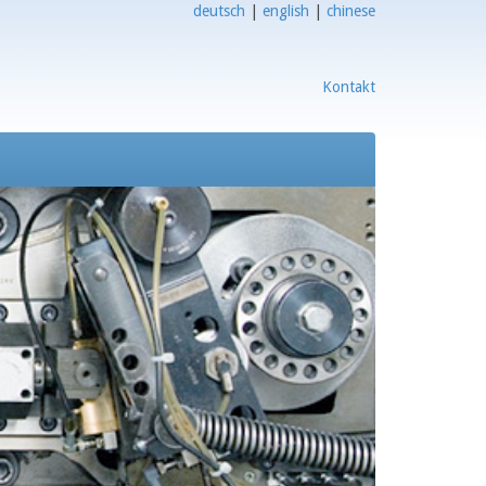
deutsch
|
english
|
chinese
Kontakt