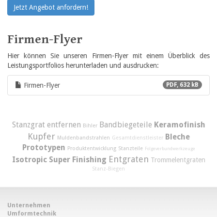
Jetzt Angebot anfordern!
Firmen-Flyer
Hier können Sie unseren Firmen-Flyer mit einem Überblick des
Leistungsportfolios herunterladen und ausdrucken:
Firmen-Flyer
PDF, 632 kB
Stanzgrat entfernen
Bandbiegeteile
Keramofinish
Bihler
Kupfer
Bleche
Muldenbandstrahlen
Gesamtdienstleister
Prototypen
Produktentwicklung
Stanzteile
Folgeverbundwerkzeuge
Entgraten
Isotropic Super Finishing
Trommelentgraten
Stanz-Biegen
Unternehmen
Umformtechnik