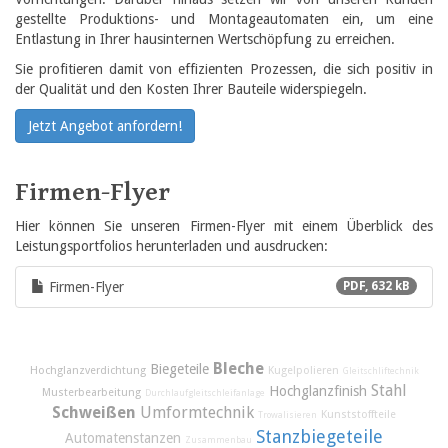
gestellte Produktions- und Montageautomaten ein, um eine
Entlastung in Ihrer hausinternen Wertschöpfung zu erreichen.
Sie profitieren damit von effizienten Prozessen, die sich positiv in
der Qualität und den Kosten Ihrer Bauteile widerspiegeln.
Jetzt Angebot anfordern!
Firmen-Flyer
Hier können Sie unseren Firmen-Flyer mit einem Überblick des
Leistungsportfolios herunterladen und ausdrucken:
Firmen-Flyer
PDF, 632 kB
Bleche
Biegeteile
Hochglanzverdichtung
Kugelpolieren
Gleitschliftechnik
Stahl
Hochglanzfinish
Musterbearbeitung
Durchlaufgleitschleifanlage
Schweißen
Umformtechnik
Kunststoffteile
Trowalisieren
Stanzbiegeteile
Automatenstanzen
Zusammenbau