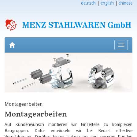
deutsch
|
english
|
chinese
Toggle
navigati
Montagearbeiten
Montagearbeiten
Auf Kundenwunsch montieren wir Einzelteile zu komplexen
Baugruppen. Dafür entwickeln wir bei Bedarf effektive
Vorrichtungen. Darüber hinaus setzen wir von unseren Kunden